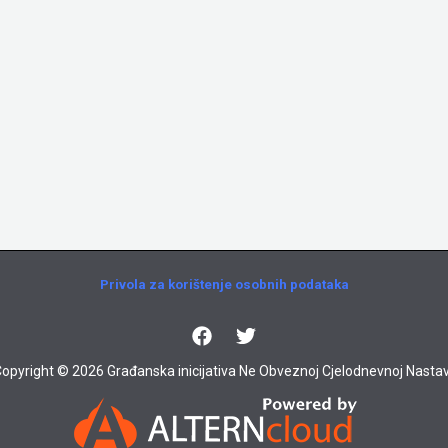
Privola za korištenje osobnih podataka
opyright © 2026 Građanska inicijativa Ne Obveznoj Cjelodnevnoj Nastav