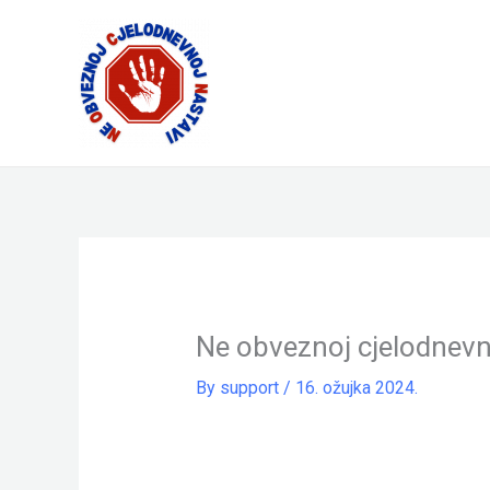
Skip
to
content
Ne obveznoj cjelodnevn
By
support
/
16. ožujka 2024.