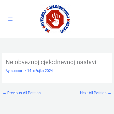
Skip
to
content
Ne obveznoj cjelodnevnoj nastavi!
By
support
/
14. ožujka 2024.
←
Previous All Petition
Next All Petition
→