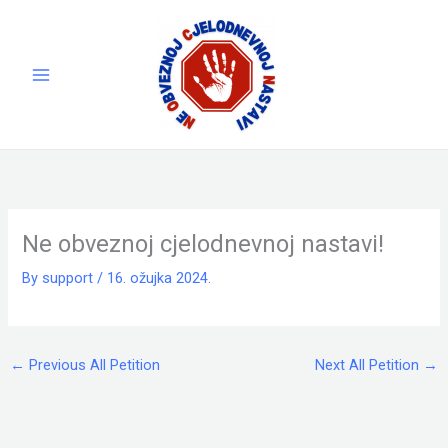
Skip
to
content
Ne obveznoj cjelodnevnoj nastavi!
By
support
/
16. ožujka 2024.
←
Previous All Petition
Next All Petition
→