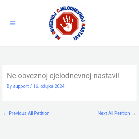
Skip
to
content
Ne obveznoj cjelodnevnoj nastavi!
By
support
/
16. ožujka 2024.
←
Previous All Petition
Next All Petition
→