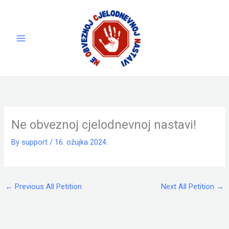
Skip
to
content
Ne obveznoj cjelodnevnoj nastavi!
By
support
/
16. ožujka 2024.
←
Previous All Petition
Next All Petition
→