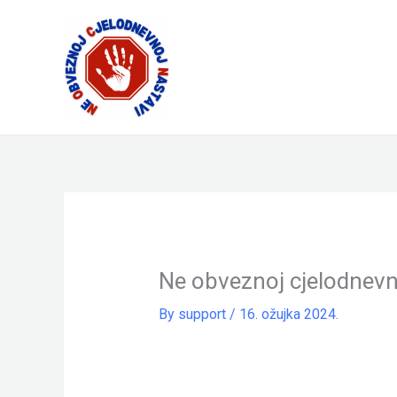
Skip
to
content
Ne obveznoj cjelodnevn
By
support
/
16. ožujka 2024.