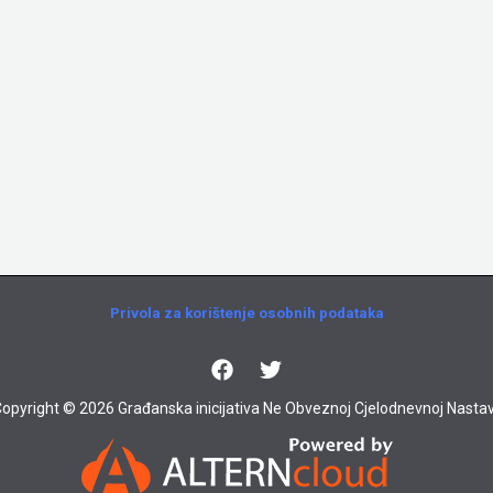
Privola za korištenje osobnih podataka
opyright © 2026 Građanska inicijativa Ne Obveznoj Cjelodnevnoj Nastav