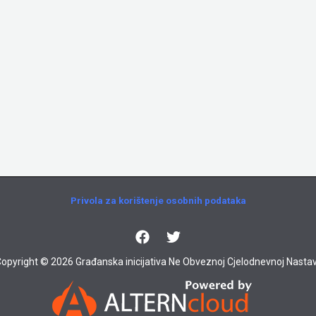
Privola za korištenje osobnih podataka
opyright © 2026 Građanska inicijativa Ne Obveznoj Cjelodnevnoj Nastav