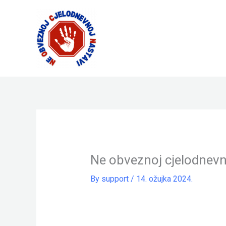
Skip
to
content
Ne obveznoj cjelodnevn
By
support
/
14. ožujka 2024.