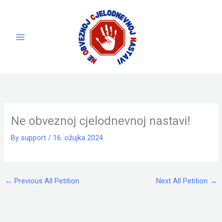
Skip
to
content
Ne obveznoj cjelodnevnoj nastavi!
By
support
/
16. ožujka 2024.
←
Previous All Petition
Next All Petition
→