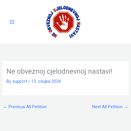
Skip
to
content
Ne obveznoj cjelodnevnoj nastavi!
By
support
/
15. ožujka 2024.
←
Previous All Petition
Next All Petition
→