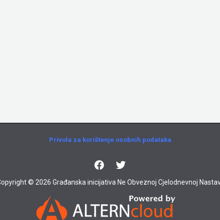
Privola za korištenje osobnih podataka
opyright © 2026 Građanska inicijativa Ne Obveznoj Cjelodnevnoj Nastav