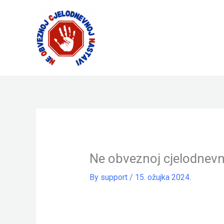
Skip
to
content
Ne obveznoj cjelodnevn
By
support
/
15. ožujka 2024.