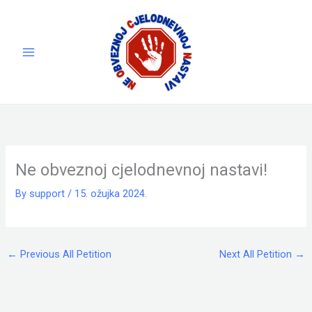
Skip
to
content
Ne obveznoj cjelodnevnoj nastavi!
By
support
/
15. ožujka 2024.
←
Previous All Petition
Next All Petition
→