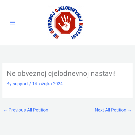
Skip
to
content
Ne obveznoj cjelodnevnoj nastavi!
By
support
/
14. ožujka 2024.
←
Previous All Petition
Next All Petition
→