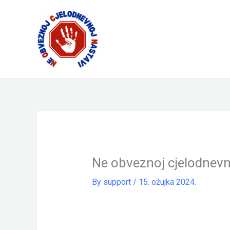
Skip
to
content
Ne obveznoj cjelodnevn
By
support
/
15. ožujka 2024.