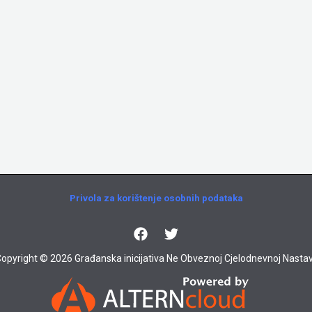
Privola za korištenje osobnih podataka
opyright © 2026 Građanska inicijativa Ne Obveznoj Cjelodnevnoj Nastav