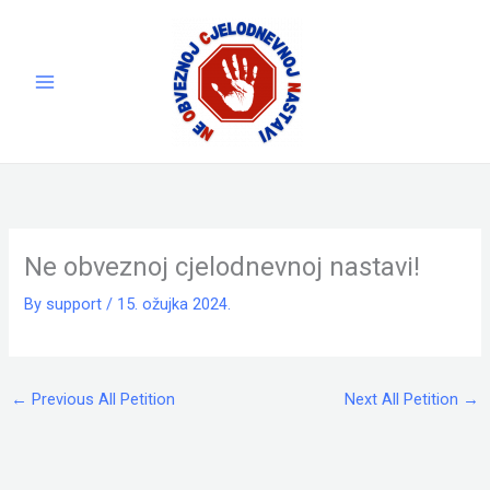
Skip
to
content
Ne obveznoj cjelodnevnoj nastavi!
By
support
/
15. ožujka 2024.
←
Previous All Petition
Next All Petition
→