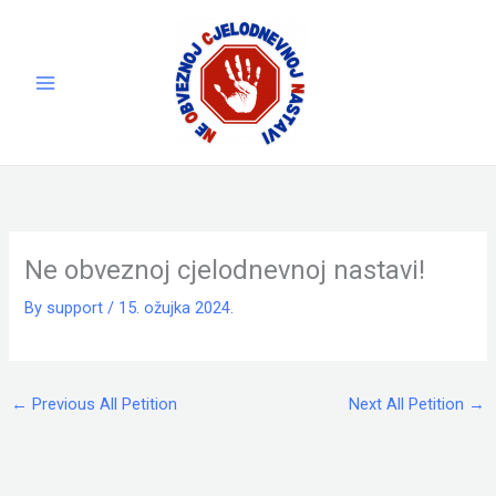
Skip
to
content
Ne obveznoj cjelodnevnoj nastavi!
By
support
/
15. ožujka 2024.
←
Previous All Petition
Next All Petition
→