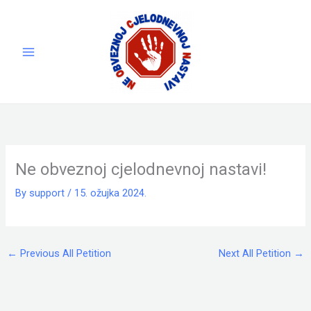
Skip
to
content
Ne obveznoj cjelodnevnoj nastavi!
By
support
/
15. ožujka 2024.
←
Previous All Petition
Next All Petition
→