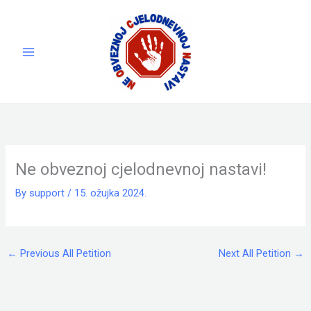
Skip
to
content
Ne obveznoj cjelodnevnoj nastavi!
By
support
/
15. ožujka 2024.
←
Previous All Petition
Next All Petition
→