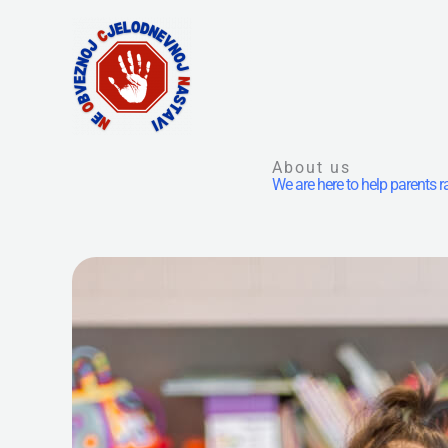
Skip
to
content
About us
We are here to help parents r