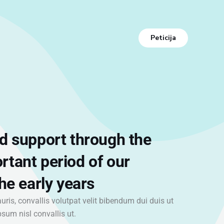
Peticija
ed support through the
rtant period of our
the early years
is, convallis volutpat velit bibendum dui duis ut
psum nisl convallis ut.