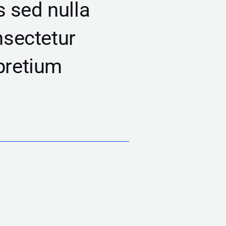
s sed nulla
nsectetur
 pretium