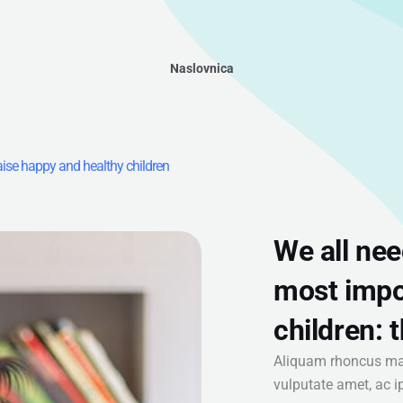
Naslovnica
aise happy and healthy children
We all ne
most impo
children: 
Aliquam rhoncus maur
vulputate amet, ac i