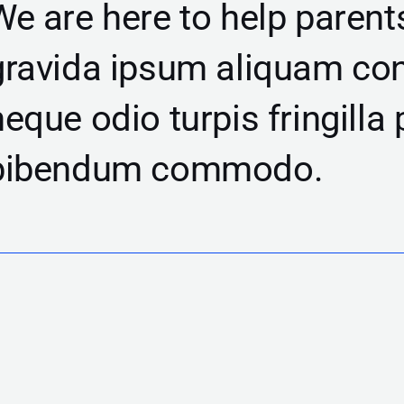
We are here to help parent
gravida ipsum aliquam co
neque odio turpis fringilla
bibendum commodo.